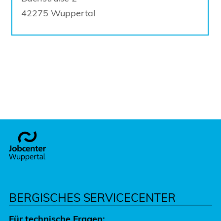
42275
Wuppertal
Footer
BERGISCHES SERVICECENTER
Für technische Fragen: