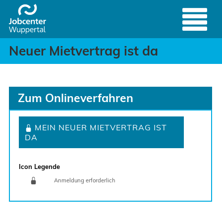
Neuer Mietvertrag ist da
Header
Zum Hauptinhalt springen
Neuer Mietvertrag ist da
Zum Onlineverfahren
MEIN NEUER MIETVERTRAG IST
DA
Icon Legende
Anmeldung erforderlich
Sprung zur den Onlinedienstleistungen