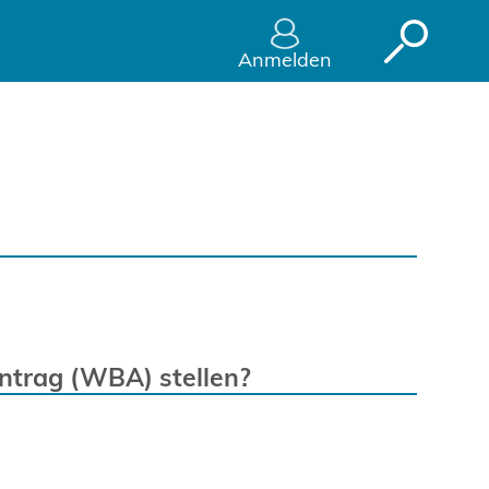
en - Serviceportal Jobce
Anmelden
ntrag (WBA) stellen?