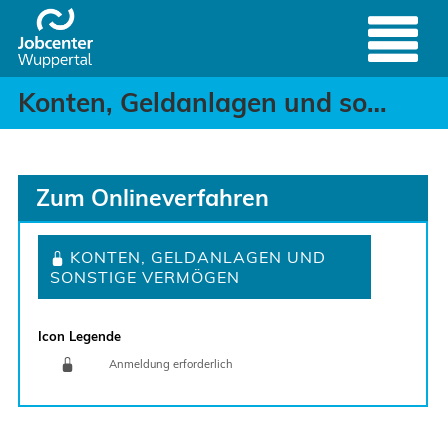
Konten, Geldanlagen un
Header
Zum Hauptinhalt springen
Konten, Geldanlagen und sonstiges Vermögen
Zum Onlineverfahren
KONTEN, GELDANLAGEN UND
SONSTIGE VERMÖGEN
Icon Legende
Anmeldung erforderlich
Sprung zur den Onlinedienstleistungen