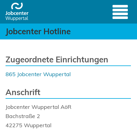
Jobcenter Hotline - Ser
Header
Zum Hauptinhalt springen
Jobcenter Hotline
Zugeordnete Einrichtungen
865 Jobcenter Wuppertal
Anschrift
Jobcenter Wuppertal AöR
Bachstraße
2
42275
Wuppertal