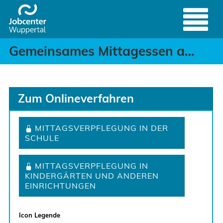
Gemeinsames Mittagesse
Header
Zum Hauptinhalt springen
Gemeinsames Mittagessen an Schulen, Kindergärten und anderen Einrichtungen
Zum Onlineverfahren
MITTAGSVERPFLEGUNG IN DER
SCHULE
MITTAGSVERPFLEGUNG IN
KINDERGÄRTEN UND ANDEREN
EINRICHTUNGEN
Icon Legende