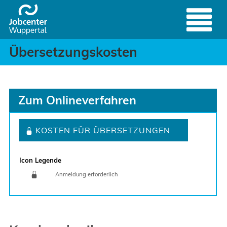
Übersetzungskosten - Se
Header
Zum Hauptinhalt springen
Übersetzungskosten
Zum Onlineverfahren
KOSTEN FÜR ÜBERSETZUNGEN
Icon Legende
Anmeldung erforderlich
Sprung zur den Onlinedienstleistungen