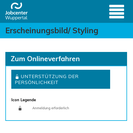
Erscheinungsbild/ Stylin
Header
Zum Hauptinhalt springen
Erscheinungsbild/ Styling
Zum Onlineverfahren
UNTERSTÜTZUNG DER
PERSÖNLICHKEIT
Icon Legende
Anmeldung erforderlich
Sprung zur den Onlinedienstleistungen