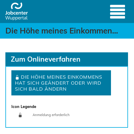
Die Höhe meines Einkom
Header
Zum Hauptinhalt springen
Die Höhe meines Einkommens/ meiner Einnahmen hat sich geändert oder wird sich bald ändern
Zum Onlineverfahren
DIE HÖHE MEINES EINKOMMENS
HAT SICH GEÄNDERT ODER WIRD
SICH BALD ÄNDERN
Icon Legende
Anmeldung erforderlich
Sprung zur den Onlinedienstleistungen