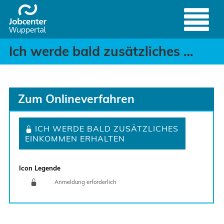
Ich werde bald zusätzli
Header
Zum Hauptinhalt springen
Ich werde bald zusätzliches Einkommen/ zusätzliche Einnahmen erhalten
Zum Onlineverfahren
ICH WERDE BALD ZUSÄTZLICHES
EINKOMMEN ERHALTEN
Icon Legende
Anmeldung erforderlich
Sprung zur den Onlinedienstleistungen