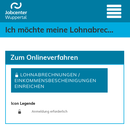
Ich möchte meine Lohna
Header
Zum Hauptinhalt springen
Ich möchte meine Lohnabrechnungen / Einkommensbescheinigungen einreichen
Zum Onlineverfahren
LOHNABRECHNUNGEN /
EINKOMMENSBESCHEINIGUNGEN
EINREICHEN
Icon Legende
Anmeldung erforderlich
Sprung zur den Onlinedienstleistungen